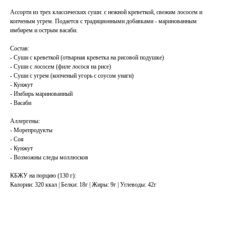
Ассорти из трех классических суши: с нежной креветкой, свежим лососем и
копченым угрем. Подается с традиционными добавками - маринованным
имбирем и острым васаби.
Состав:
- Суши с креветкой (отварная креветка на рисовой подушке)
- Суши с лососем (филе лосося на рисе)
- Суши с угрем (копченый угорь с соусом унаги)
- Кунжут
- Имбирь маринованный
- Васаби
Аллергены:
- Морепродукты
- Соя
- Кунжут
- Возможны следы моллюсков
КБЖУ на порцию (130 г):
Калории: 320 ккал | Белки: 18г | Жиры: 9г | Углеводы: 42г