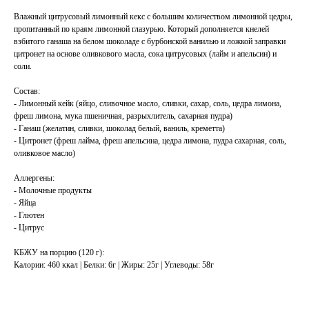
Влажный цитрусовый лимонный кекс с большим количеством лимонной цедры,
пропитанный по краям лимонной глазурью. Который дополняется кнелей
взбитого ганаша на белом шоколаде с бурбонской ванилью и ложкой заправки
цитронет на основе оливкового масла, сока цитрусовых (лайм и апельсин) и
соли.
Состав:
- Лимонный кейк (яйцо, сливочное масло, сливки, сахар, соль, цедра лимона,
фреш лимона, мука пшеничная, разрыхлитель, сахарная пудра)
- Ганаш (желатин, сливки, шоколад белый, ваниль, креметта)
- Цитронет (фреш лайма, фреш апельсина, цедра лимона, пудра сахарная, соль,
оливковое масло)
Аллергены:
- Молочные продукты
- Яйца
- Глютен
- Цитрус
КБЖУ на порцию (120 г):
Калории: 460 ккал | Белки: 6г | Жиры: 25г | Углеводы: 58г