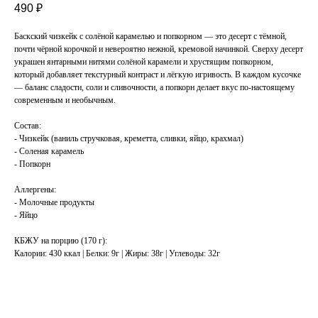
490
₽
Баскский чизкейк с солёной карамелью и попкорном — это десерт с тёмной,
почти чёрной корочкой и невероятно нежной, кремовой начинкой. Сверху десерт
украшен янтарными нитями солёной карамели и хрустящим попкорном,
который добавляет текстурный контраст и лёгкую игривость. В каждом кусочке
— баланс сладости, соли и сливочности, а попкорн делает вкус по-настоящему
современным и необычным.
Состав:
- Чизкейк (ваниль стручковая, креметта, сливки, яйцо, крахмал)
- Соленая карамель
- Попкорн
Аллергены:
- Молочные продукты
- Яйцо
КБЖУ на порцию (170 г):
Калории: 430 ккал | Белки: 9г | Жиры: 38г | Углеводы: 32г