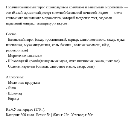
Горячий банановый пирог с шоколадным крамблом и ванильным мороженым —
это тёплый, ароматный десерт с нежной банановой начинкой. Рядом — кнеля
сливочного ванильного мороженого, который медленно тает, создавая
идеальный контраст температур и вкусов.
Состав:
- Банановый пирог (сахар тростниковый, корица, сливочное масло, сахар, мука
пшеничная, мука миндальная, соль, бананы , соленая карамель, яйцо,
разрыхлитель)
- Мороженое ванильное
- Шоколадный крамбл(миндальная мука, мука пшеничная, какао, шоколад)
- Соленая карамель (сливки, сливочное масло, сахар, соль)
Аллергены:
- Молочные продукты
- Яйцо
- Шоколад
- Корица
КБЖУ на порцию (170 г):
Калории: 390 ккал | Белки: 5г | Жиры: 22г | Углеводы: 50г