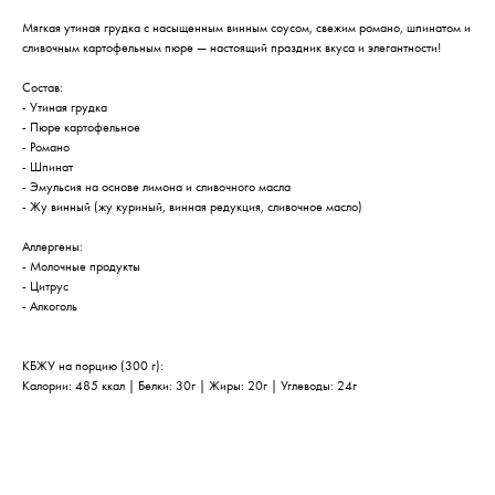
Мягкая утиная грудка с насыщенным винным соусом, свежим романо, шпинатом и
сливочным картофельным пюре — настоящий праздник вкуса и элегантности!
Состав:
- Утиная грудка
- Пюре картофельное
- Романо
- Шпинат
- Эмульсия на основе лимона и сливочного масла
- Жу винный (жу куриный, винная редукция, сливочное масло)
Аллергены:
- Молочные продукты
- Цитрус
- Алкоголь
КБЖУ на порцию (300 г):
Калории: 485 ккал | Белки: 30г | Жиры: 20г | Углеводы: 24г