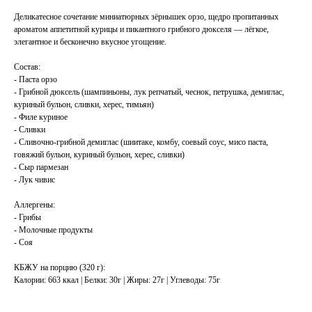
Деликатесное сочетание миниатюрных зёрнышек орзо, щедро пропитанных
ароматом аппетитной курицы и пикантного грибного дюкселя — лёгкое,
элегантное и бесконечно вкусное угощение.
Состав:
- Паста орзо
- Грибной дюксель (шампиньоны, лук репчатый, чеснок, петрушка, демиглас,
куриный бульон, сливки, херес, тимьян)
- Филе куриное
- Сливки
- Сливочно-грибной демиглас (шиитаке, комбу, соевый соус, мисо паста,
говяжий бульон, куриный бульон, херес, сливки)
- Сыр пармезан
- Лук чивис
Аллергены:
- Грибы
- Молочные продукты
- Соя
КБЖУ на порцию (320 г):
Калории: 663 ккал | Белки: 30г | Жиры: 27г | Углеводы: 75г