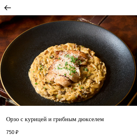
Орзо с курицей и грибным дюкселем
750
₽