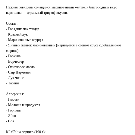
Нежная говядина, сочащийся маринованный желток и благородный вкус
пармезана — идеальный триумф вкусов.
Состав:
- Говядина чак тендер
- Красный лук
- Маринованные огурцы
- Яичный желток маринованный (маринуется в соевом соусе с добавлением
мирина)
- Горчица
- Ворчестер
- Оливковое масло
- Сыр Пармезан
- Лук чивис
- Тартин
Аллергены:
- Глютен
- Молочные продукты
- Горчица
- Яйцо
- Соя
КБЖУ на порцию (190 г):