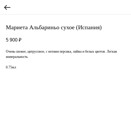
Мариета Альбариньо сухое (Испания)
5 900
₽
Очень свежее, цитрусовое, с нотами персика, лайма и белых цветов. Легкая
минеральность.
0.75мл