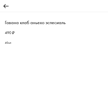
Гавана клаб аньехо эспесиаль
490
₽
40мл