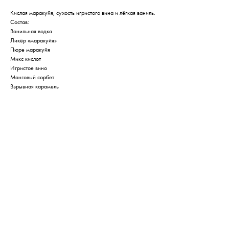
Кислая маракуйя, сухость игристого вина и лёгкая ваниль.
Состав:
Ванильная водка
Ликёр «маракуйя»
Пюре маракуйя
Микс кислот
Игристое вино
Манговый сорбет
Взрывная карамель