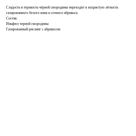
Сладость и терпкость чёрной смородины переходят в искристую лёгкость
газированного белого вина и сочного абрикоса.
Состав:
Иньфюз черной смородины
Газированный рислинг с абрикосом